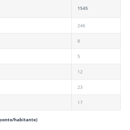
1545
246
8
5
12
23
17
oponto/habitante)